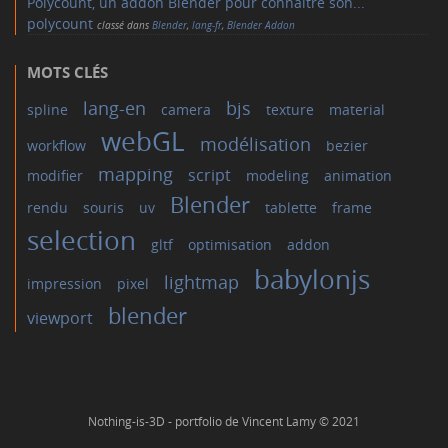
Polycount, un addon Blender pour connaitre son...
polycount
classé dans
Blender
,
lang-fr
,
Blender Addon
MOTS CLÉS
lang-en
bjs
spline
camera
texture
material
webGL
modélisation
workflow
bezier
mapping
script
modifier
modeling
animation
Blender
rendu
souris
uv
tablette
frame
selection
gltf
optimisation
addon
babylonjs
lightmap
impression
pixel
blender
viewport
Nothing-is-3D
- portfolio de Vincent Lamy © 2021