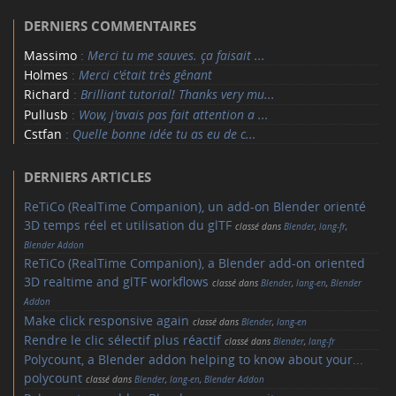
DERNIERS COMMENTAIRES
Massimo
:
Merci tu me sauves. ça faisait ...
Holmes
:
Merci c'était très gênant
Richard
:
Brilliant tutorial! Thanks very mu...
Pullusb
:
Wow, j'avais pas fait attention a ...
Cstfan
:
Quelle bonne idée tu as eu de c...
DERNIERS ARTICLES
ReTiCo (RealTime Companion), un add-on Blender orienté
3D temps réel et utilisation du glTF
classé dans
Blender
,
lang-fr
,
Blender Addon
ReTiCo (RealTime Companion), a Blender add-on oriented
3D realtime and glTF workflows
classé dans
Blender
,
lang-en
,
Blender
Addon
Make click responsive again
classé dans
Blender
,
lang-en
Rendre le clic sélectif plus réactif
classé dans
Blender
,
lang-fr
Polycount, a Blender addon helping to know about your...
polycount
classé dans
Blender
,
lang-en
,
Blender Addon